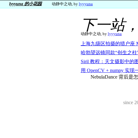
lyyyuna 的小花园
动静中之动, by
lyyyuna
下一站，
动静中之动, by
lyyyuna
上海九级区拍摄的猎户座 M
哈勃望远镜同款“创生之柱” -
Siril 教程：天文摄影中
用 OpenCV + numpy
NebulaDance
since