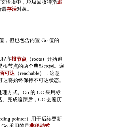
。在本文语境中，垃圾回收特指
追
所谓
存活
对象。
。
 值，但也包含内置 Go 值的
。
 从程序
根节点
（roots）开始遍
是根节点的两个典型示例。遍
否可达
（reachable），这意
可达将始终保持不可达状态。
方式。Go 的 GC 采用标
活。完成追踪后，GC 会遍历
 pointer）用于后续更新
而 Go 采用的是
非移动式