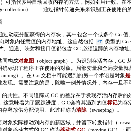
llection）可指代多种自动回收内存的方法，例如引用计数
rbage collection）—— 通过指针传递关系来识别正在使用的
语：
— 指通过动态分配获得的内存块，其中包含一个或多个 Go 值
—— 指向对象内任意值的内存地址。这自然包括
类型的 Go
*T
片、通道、映射和接口值都包含 GC 必须追踪的内存地址
共同构成
对象图
（object graph）。为识别存活内存，GC
明确标识了程序正在使用的对象。局部变量和全局变量就
anning）。在 Go 文档中可能遇到的另一个术语是对象
是
被发现。需要注意的是，除唯一例外情况外，内存一旦不
 的共性。不同追踪式 GC 的差异在于发现存活内存后的处理
）技术，这意味着为了跟踪进度，G C会将其遇到的值
标记
为存
内存释放供分配使用。此过程称为
清除
（sweeping）。
实际移动到内存的新区域，并留下转发指针（forwarding
对象移动方式的 GC 称为
移动式 GC
（moving GC）；